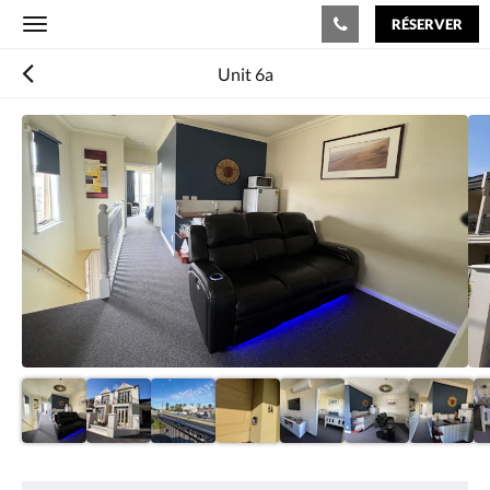
RÉSERVER
Toggle
navigation
Unit 6a
Consultez
le
diaporama
ci-
dessous.
Pour
passer
d''une
image
à
l''autre,
faites
glisser
à
gauche
ou
à
droite